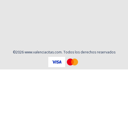
©
2026
www.valenciacitas.com
. Todos los derechos reservados
Aviso Legal
Política de privacidad
Contacto
Cookies
Contratación
Política y Procedimientos de Quejas