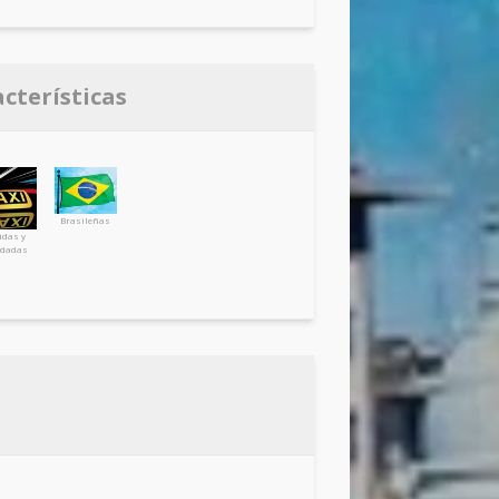
acterísticas
Brasileñas
idas y
dadas