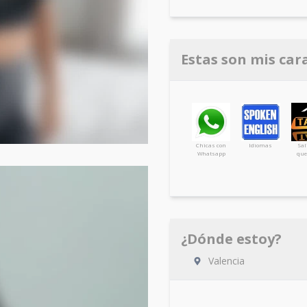
Estas son mis car
Chicas con
Idiomas
Sal
Whatsapp
que
¿Dónde estoy?
Valencia