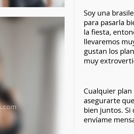
Soy una brasile
para pasarla bi
la fiesta, ento
llevaremos mu
gustan los plan
muy extroverti
Mi móvil: 647332276
Cualquier pla
asegurarte qu
bien juntos. S
envíame mensa