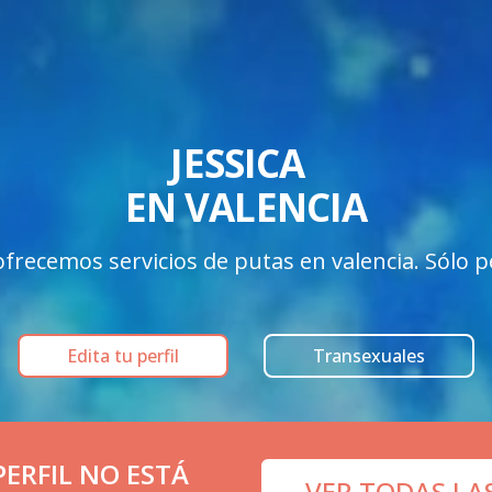
JESSICA  

EN VALENCIA
frecemos servicios de putas en valencia. Sólo per
Edita tu perfil
Transexuales
ERFIL NO ESTÁ
VER TODAS LA