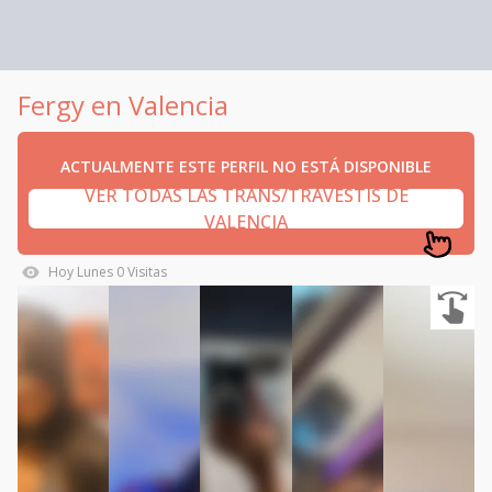
Fergy en Valencia
ACTUALMENTE ESTE PERFIL NO ESTÁ DISPONIBLE
VER TODAS LAS TRANS/TRAVESTIS DE
VALENCIA
Hoy
Lunes
0
Visitas